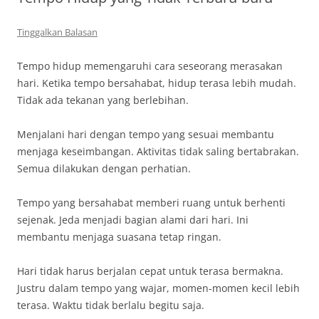
Tinggalkan Balasan
Tempo hidup memengaruhi cara seseorang merasakan
hari. Ketika tempo bersahabat, hidup terasa lebih mudah.
Tidak ada tekanan yang berlebihan.
Menjalani hari dengan tempo yang sesuai membantu
menjaga keseimbangan. Aktivitas tidak saling bertabrakan.
Semua dilakukan dengan perhatian.
Tempo yang bersahabat memberi ruang untuk berhenti
sejenak. Jeda menjadi bagian alami dari hari. Ini
membantu menjaga suasana tetap ringan.
Hari tidak harus berjalan cepat untuk terasa bermakna.
Justru dalam tempo yang wajar, momen-momen kecil lebih
terasa. Waktu tidak berlalu begitu saja.