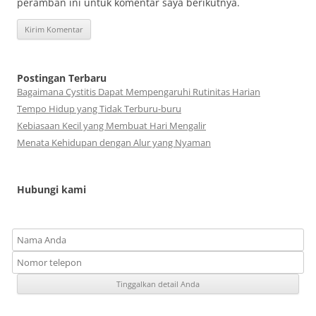
peramban ini untuk komentar saya berikutnya.
Postingan Terbaru
Bagaimana Cystitis Dapat Mempengaruhi Rutinitas Harian
Tempo Hidup yang Tidak Terburu-buru
Kebiasaan Kecil yang Membuat Hari Mengalir
Menata Kehidupan dengan Alur yang Nyaman
Hubungi kami