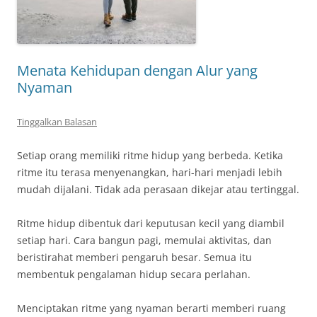
Menata Kehidupan dengan Alur yang
Nyaman
Tinggalkan Balasan
Setiap orang memiliki ritme hidup yang berbeda. Ketika
ritme itu terasa menyenangkan, hari-hari menjadi lebih
mudah dijalani. Tidak ada perasaan dikejar atau tertinggal.
Ritme hidup dibentuk dari keputusan kecil yang diambil
setiap hari. Cara bangun pagi, memulai aktivitas, dan
beristirahat memberi pengaruh besar. Semua itu
membentuk pengalaman hidup secara perlahan.
Menciptakan ritme yang nyaman berarti memberi ruang