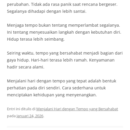
perubahan. Tidak ada rasa panik saat rencana bergeser.
Segalanya dihadapi dengan lebih santai.
Menjaga tempo bukan tentang memperlambat segalanya.
Ini tentang menyesuaikan langkah dengan kebutuhan diri.
Hidup terasa lebih seimbang.
Seiring waktu, tempo yang bersahabat menjadi bagian dari
gaya hidup. Hari-hari terasa lebih ramah. Kenyamanan
hadir secara alami.
Menjalani hari dengan tempo yang tepat adalah bentuk
perhatian pada diri sendiri. Cara sederhana untuk
menciptakan kehidupan yang menyenangkan.
Entri ini ditulis di
Menjalani Hari dengan Tempo yang Bersahabat
pada
Januari 24, 2026
.