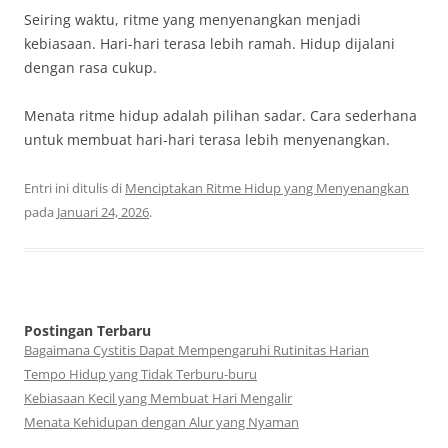
Seiring waktu, ritme yang menyenangkan menjadi
kebiasaan. Hari-hari terasa lebih ramah. Hidup dijalani
dengan rasa cukup.
Menata ritme hidup adalah pilihan sadar. Cara sederhana
untuk membuat hari-hari terasa lebih menyenangkan.
Entri ini ditulis di
Menciptakan Ritme Hidup yang Menyenangkan
pada
Januari 24, 2026
.
Postingan Terbaru
Bagaimana Cystitis Dapat Mempengaruhi Rutinitas Harian
Tempo Hidup yang Tidak Terburu-buru
Kebiasaan Kecil yang Membuat Hari Mengalir
Menata Kehidupan dengan Alur yang Nyaman