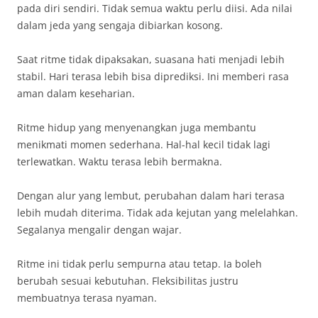
pada diri sendiri. Tidak semua waktu perlu diisi. Ada nilai
dalam jeda yang sengaja dibiarkan kosong.
Saat ritme tidak dipaksakan, suasana hati menjadi lebih
stabil. Hari terasa lebih bisa diprediksi. Ini memberi rasa
aman dalam keseharian.
Ritme hidup yang menyenangkan juga membantu
menikmati momen sederhana. Hal-hal kecil tidak lagi
terlewatkan. Waktu terasa lebih bermakna.
Dengan alur yang lembut, perubahan dalam hari terasa
lebih mudah diterima. Tidak ada kejutan yang melelahkan.
Segalanya mengalir dengan wajar.
Ritme ini tidak perlu sempurna atau tetap. Ia boleh
berubah sesuai kebutuhan. Fleksibilitas justru
membuatnya terasa nyaman.